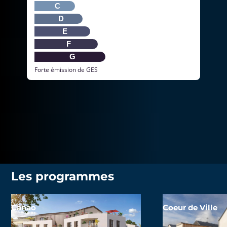
C
D
E
F
G
Forte émission de GES
Les programmes
Canao
Coeur de Ville