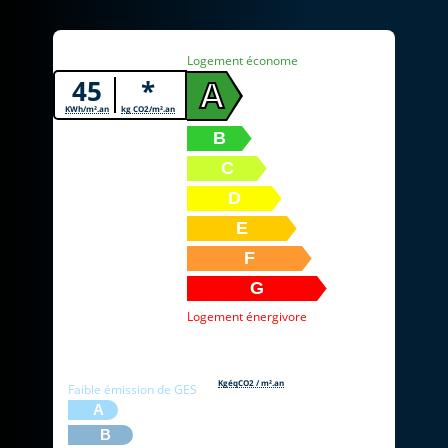
Diagnostic de performance énergétique
Logement économe
45
*
A
KWh/m².an
kg CO2/m².an
B
C
D
E
F
G
Logement énergivore
* Dont émissions de gaz à effet de serre
KgéqCO2 / m².an
Faible émission de GES
A
B