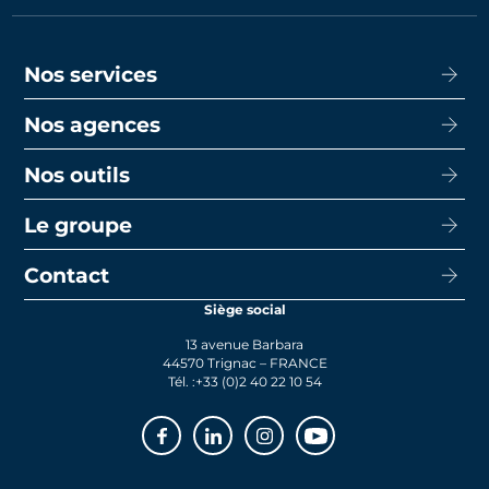
Nos services
Nos agences
Acheter
Louer
Nos outils
CISN Agence Immobilière Nantes Decré
Promotion
CISN Agence Immobilière Nantes Anglais
Le groupe
Capacité d’emprunt
Transaction
CISN Agence Immobilière La Baule
Calcul de mensualités
Contact
Le groupe
Faire gérer
CISN Agence Immobilière Saint-Nazaire
Le prêt bancaire
Siège social
Actualités
Syndic
13 avenue Barbara
Rejoignez-nous
44570 Trignac – FRANCE
Tél. :
+33 (0)2 40 22 10 54
Facebook
Linkedin
Instagram
Youtube