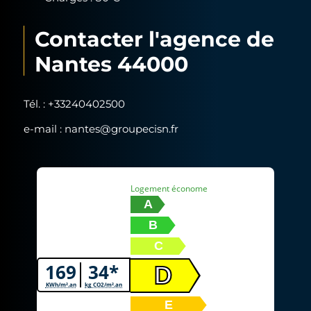
Contacter l'agence de
Nantes 44000
Tél. :
+33240402500
e-mail :
nantes@groupecisn.fr
Diagnostic de performance énergétique
Logement économe
A
B
C
169
34*
D
KWh/m².an
kg CO2/m².an
E