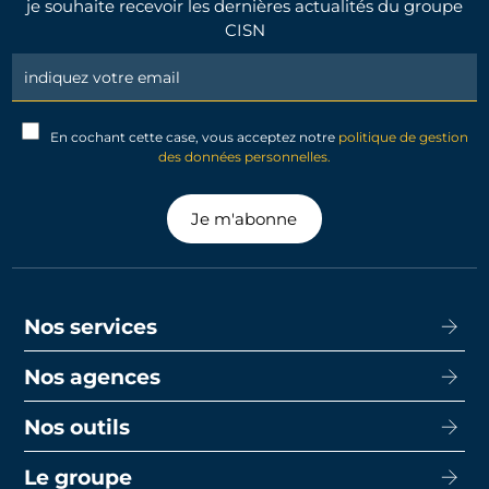
je souhaite recevoir les dernières actualités du groupe
CISN
Newsletter
Signup
En cochant cette case, vous acceptez notre
politique de gestion
des données personnelles.
Je m'abonne
Nos services
Nos agences
Acheter
Louer
Nos outils
CISN Agence Immobilière Nantes Decré
Promotion
CISN Agence Immobilière Nantes Anglais
Le groupe
Capacité d’emprunt