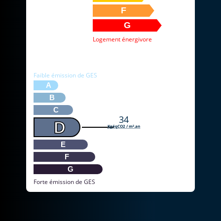
F
G
Logement énergivore
* Dont émissions de gaz à effet de serre
Faible émission de GES
A
B
C
34
D
KgéqCO2 / m².an
E
F
G
Forte émission de GES