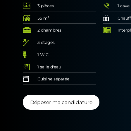
3 pièces
1 cave
55 m²
Chauff
2 chambres
Interp
3 étages
1 W.C.
1 salle d'eau
Cuisine séparée
Déposer ma candidature