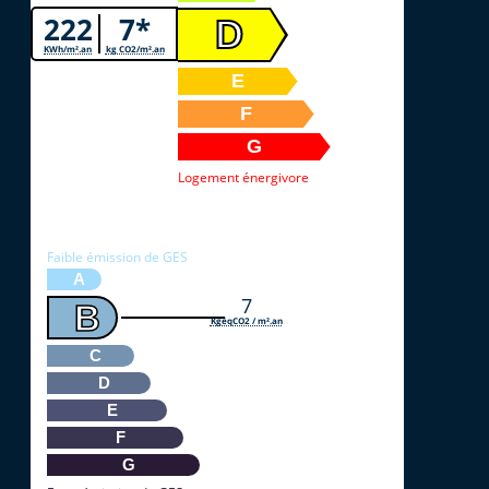
222
7*
D
KWh/m².an
kg CO2/m².an
E
F
G
Logement énergivore
* Dont émissions de gaz à effet de serre
Faible émission de GES
A
7
B
KgéqCO2 / m².an
C
D
E
F
G