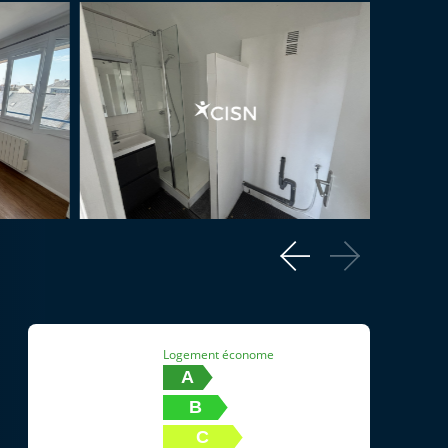
Diagnostic de performance énergétique
Logement économe
A
B
C