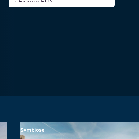
Forte émission de GES
Symbiose