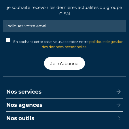
je souhaite recevoir les dernières actualités du groupe
CISN
Newsletter
Signup
En cochant cette case, vous acceptez notre
politique de gestion
des données personnelles.
Je m'abonne
Nos services
Nos agences
Acheter
Louer
Nos outils
CISN Agence Immobilière Nantes Decré
Promotion
CISN Agence Immobilière Nantes Anglais