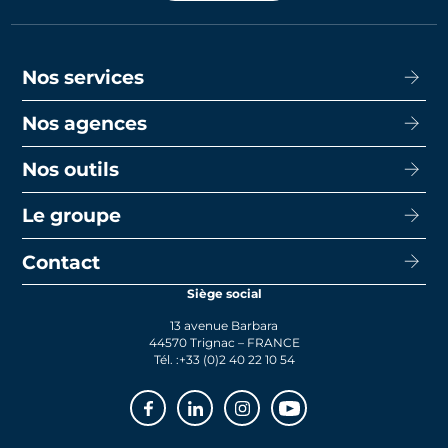
Nos services
Nos agences
Acheter
Louer
Nos outils
CISN Agence Immobilière Nantes Decré
Promotion
CISN Agence Immobilière Nantes Anglais
Le groupe
Capacité d’emprunt
Transaction
CISN Agence Immobilière La Baule
Calcul de mensualités
Contact
Le groupe
Faire gérer
CISN Agence Immobilière Saint-Nazaire
Le prêt bancaire
Siège social
Actualités
Syndic
13 avenue Barbara
Rejoignez-nous
44570 Trignac – FRANCE
Tél. :
+33 (0)2 40 22 10 54
Facebook
Linkedin
Instagram
Youtube