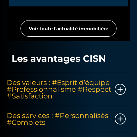
Voir toute l'actualité immobilière
Les avantages CISN
Des valeurs : #Esprit d’équipe
#Professionnalisme #Respect
#Satisfaction
Les équipes incarnent au quotidien les valeurs du
Des services : #Personnalisés
Groupe CISN : aller de l’avant avec une attitude
#Complets
positive, être exigeant et savoir tenir ses
engagements, être bienveillant, innover pour