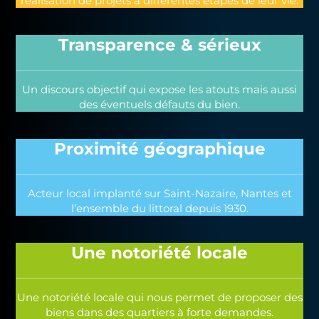
réalisation de projets à différentes étapes de leur vie.
Transparence & sérieux
Un discours objectif qui expose les atouts mais aussi
des éventuels défauts du bien.
Proximité géographique
Acteur local implanté sur Saint-Nazaire, Nantes et
l’ensemble du littoral depuis 1930.
Une notoriété locale
Une notoriété locale qui nous permet de proposer des
biens dans des quartiers à forte demandes.