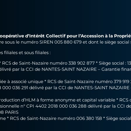
pérative d’Intérêt Collectif pour l’Accession à la Proprié
ire sous le numéro SIREN 005 880 679 et dont le siège social
liales et sous filiales :
* RCS de Saint-Nazaire numéro 338 902 877 * Siège social : 
 délivré par la CCI de NANTES-SAINT NAZAIRE – Garantie fin
e à associé unique * RCS de Saint-Nazaire numéro 379 919 2
2018 000 036 291 délivré par la CCI de NANTES-SAINT NAZAIR
uction d’HLM à forme anonyme et capital variable * RCS de 
ssionnelle n° CPI 4402 2018 000 036 288 délivré par la CCI 
08 PARIS
 RCS de Saint-Nazaire numéro 006 380 158 * Siège social 