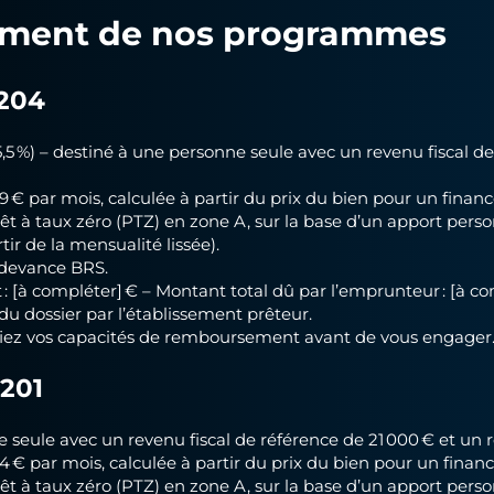
cement de nos programmes
A204
5,5 %) – destiné à une personne seule avec un revenu fiscal d
89 € par mois, calculée à partir du prix du bien pour un fin
rêt à taux zéro (PTZ) en zone A, sur la base d’un apport person
tir de la mensualité lissée).
edevance BRS.
t : [à compléter] € – Montant total dû par l’emprunteur : [à co
du dossier par l’établissement prêteur.
ifiez vos capacités de remboursement avant de vous engager
A201
e seule avec un revenu fiscal de référence de 21 000 € et un
54 € par mois, calculée à partir du prix du bien pour un fi
rêt à taux zéro (PTZ) en zone A, sur la base d’un apport perso