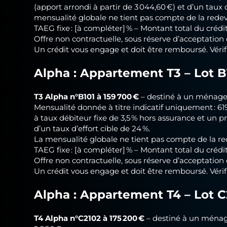
(apport arrondi à partir de 3 044,60 €) et d’un taux d
mensualité globale ne tient pas compte de la rede
TAEG fixe : [à compléter] % – Montant total du crédi
Offre non contractuelle, sous réserve d’acceptation 
Un crédit vous engage et doit être remboursé. Vér
Alpha : Appartement
T3 – Lot B
T3 Alpha n°B101 à 159 700 €
– destiné à un ménage 
Mensualité donnée à titre indicatif uniquement : 6
à taux débiteur fixe de 3,5 % hors assurance et un p
d’un taux d’effort cible de 24 %.
La mensualité globale ne tient pas compte de la r
TAEG fixe : [à compléter] % – Montant total du crédi
Offre non contractuelle, sous réserve d’acceptation 
Un crédit vous engage et doit être remboursé. Vér
Alpha : Appartement
T4 – Lot 
T4 Alpha n°C2102 à 175 200 €
– destiné à un ménage
2 886 €.