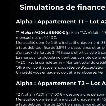
Simulations de finan
Alpha : Appartement
T1 – Lot 
T1 Alpha n°A204 à 98 900 €
(prix en TVA réduite à 
mensuel net de 1 443 €.
Mensualité donnée à titre indicatif uniquement : 3
à taux débiteur fixe de 3,5 % hors assurance et un p
d’un taux d’effort de 24 % (taux d’effort calculé à par
La mensualité globale ne tient pas compte de la r
TAEG fixe : [à compléter] % – Montant total du crédi
Offre non contractuelle, sous réserve d’acceptation 
Un crédit vous engage et doit être remboursé. Vér
Alpha : Appartement
T2 – Lot 
T2 Alpha n°A201 à 117 100 € – destiné à une personn
Mensualité donnée à titre indicatif uniquement : 4
à taux débiteur fixe de 3,5 % hors assurance et un p