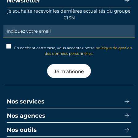
Newsletter
je souhaite recevoir les dernières actualités du groupe
CISN
Newsletter
Signup
En cochant cette case, vous acceptez notre
politique de gestion
des données personnelles.
Je m'abonne
Nos services
Nos agences
Acheter
Louer
Nos outils
CISN Agence Immobilière Nantes Decré
Promotion