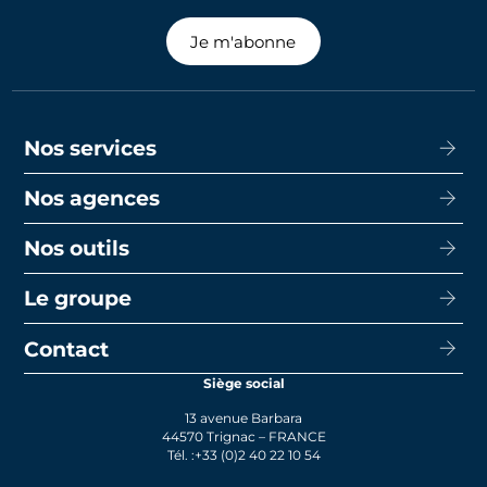
Je m'abonne
Nos services
Nos agences
Acheter
Louer
Nos outils
CISN Agence Immobilière Nantes Decré
Promotion
CISN Agence Immobilière Nantes Anglais
Le groupe
Capacité d’emprunt
Transaction
CISN Agence Immobilière La Baule
Calcul de mensualités
Contact
Le groupe
Faire gérer
CISN Agence Immobilière Saint-Nazaire
Le prêt bancaire
Siège social
Actualités
Syndic
13 avenue Barbara
Rejoignez-nous
44570 Trignac – FRANCE
Tél. :
+33 (0)2 40 22 10 54