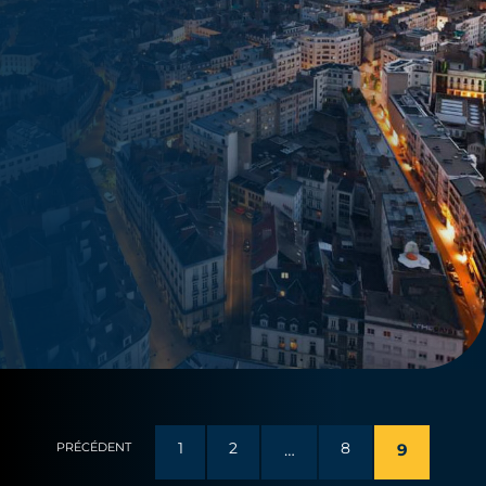
1
2
…
8
9
PRÉCÉDENT