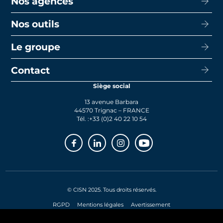
Nos agences
Acheter
Louer
Nos outils
CISN Agence Immobilière Nantes Decré
Promotion
CISN Agence Immobilière Nantes Anglais
Le groupe
Capacité d’emprunt
Transaction
CISN Agence Immobilière La Baule
Calcul de mensualités
Contact
Le groupe
Faire gérer
CISN Agence Immobilière Saint-Nazaire
Le prêt bancaire
Siège social
Actualités
Syndic
13 avenue Barbara
Rejoignez-nous
44570 Trignac – FRANCE
Tél. :
+33 (0)2 40 22 10 54
Facebook
Linkedin
Instagram
Youtube
© CISN 2025. Tous droits réservés.
RGPD
Mentions légales
Avertissement