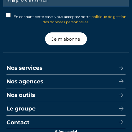
Signup
En cochant cette case, vous acceptez notre
politique de gestion
des données personnelles.
Je m'abonne
Nos services
Nos agences
Acheter
Louer
Nos outils
CISN Agence Immobilière Nantes Decré
Promotion
CISN Agence Immobilière Nantes Anglais
Le groupe
Capacité d’emprunt
Transaction
CISN Agence Immobilière La Baule
Calcul de mensualités
Contact
Le groupe
Faire gérer
CISN Agence Immobilière Saint-Nazaire
Le prêt bancaire
Siège social