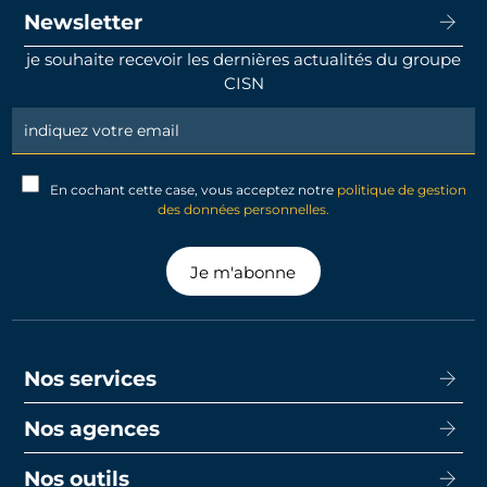
Newsletter
je souhaite recevoir les dernières actualités du groupe
CISN
Newsletter
Signup
En cochant cette case, vous acceptez notre
politique de gestion
des données personnelles.
Je m'abonne
Nos services
Nos agences
Acheter
Louer
Nos outils
CISN Agence Immobilière Nantes Decré