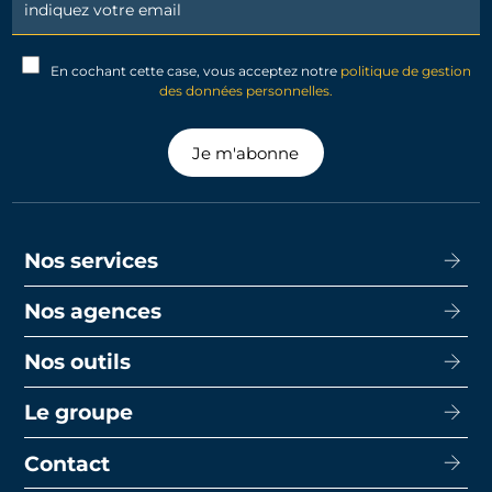
Signup
En cochant cette case, vous acceptez notre
politique de gestion
des données personnelles.
Je m'abonne
Nos services
Nos agences
Acheter
Louer
Nos outils
CISN Agence Immobilière Nantes Decré
Promotion
CISN Agence Immobilière Nantes Anglais
Le groupe
Capacité d’emprunt
Transaction
CISN Agence Immobilière La Baule
Calcul de mensualités
Contact
Le groupe
Faire gérer
CISN Agence Immobilière Saint-Nazaire
Le prêt bancaire