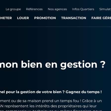
Le groupe
Références
Nos agences
Infos Quartiers
Simulat
HETER
LOUER
PROMOTION
TRANSACTION
FAIRE GÉR
mon bien en gestion ?
nel pour la gestion de votre bien ? Gagnez du temps !
tement ou de sa maison prend un temps fou ! Grâce à un
SN représentent les intérêts des propriétaires qui leur
diques, commerciaux, techniques ou même financiers, nous