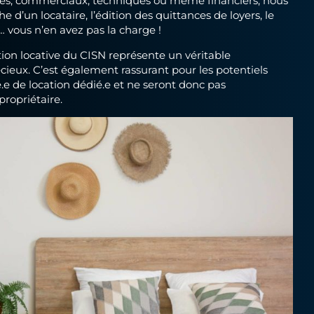
 d’un locataire, l’édition des quittances de loyers, le
… vous n’en avez pas la charge !
tion locative du CISN représente un véritable
ieux. C’est également rassurant pour les potentiels
e de location dédié.e et ne seront donc pas
ropriétaire.