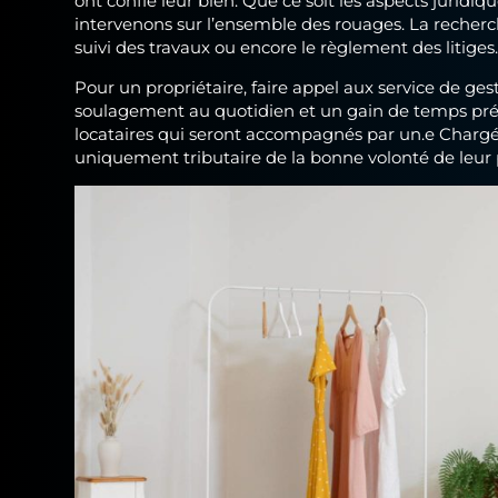
intervenons sur l’ensemble des rouages. La recherche
suivi des travaux ou encore le règlement des litiges
Pour un propriétaire, faire appel aux service de ges
soulagement au quotidien et un gain de temps préc
locataires qui seront accompagnés par un.e Chargé.
uniquement tributaire de la bonne volonté de leur p