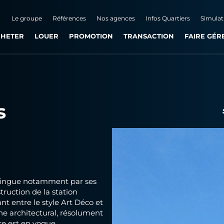
Le groupe
Références
Nos agences
Infos Quartiers
Simulat
HETER
LOUER
PROMOTION
TRANSACTION
FAIRE GÉR
s
distingue notamment par ses
truction de la station
ant entre le style Art Déco et
ne architectural, résolument
re est en vogue.