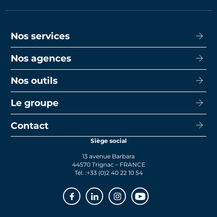
Nos services
Nos agences
Acheter
Louer
Nos outils
CISN Agence Immobilière Nantes Decré
Promotion
CISN Agence Immobilière Nantes Anglais
Le groupe
Capacité d’emprunt
Transaction
CISN Agence Immobilière La Baule
Calcul de mensualités
Contact
Le groupe
Faire gérer
CISN Agence Immobilière Saint-Nazaire
Le prêt bancaire
Siège social
Actualités
Syndic
13 avenue Barbara
Rejoignez-nous
44570 Trignac – FRANCE
Tél. :
+33 (0)2 40 22 10 54
Facebook
Linkedin
Instagram
Youtube