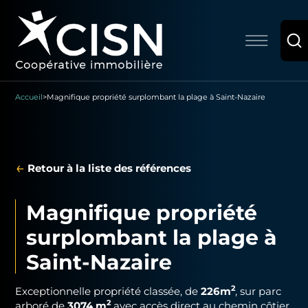
Accueil
>
Magnifique propriété surplombant la plage à Saint-Nazaire
←
Retour à la liste des références
Magnifique propriété
surplombant la plage à
Saint-Nazaire
2
Exceptionnelle propriété classée, de
226m
, sur parc
2
arboré de
3074 m
avec accès direct au chemin côtier,