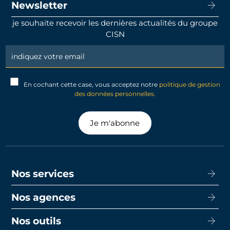
Newsletter
je souhaite recevoir les dernières actualités du groupe
CISN
Newsletter
Signup
En cochant cette case, vous acceptez notre
politique de gestion
des données personnelles.
Je m'abonne
Nos services
Nos agences
Acheter
Louer
Nos outils
CISN Agence Immobilière Nantes Decré