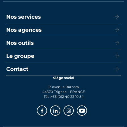
Nos services
Nos agences
Acheter
Louer
Nos outils
CISN Agence Immobilière Nantes Decré
Promotion
CISN Agence Immobilière Nantes Anglais
Le groupe
Capacité d’emprunt
Transaction
CISN Agence Immobilière La Baule
Calcul de mensualités
Contact
Le groupe
Faire gérer
CISN Agence Immobilière Saint-Nazaire
Le prêt bancaire
Siège social
Actualités
Syndic
13 avenue Barbara
Rejoignez-nous
44570 Trignac – FRANCE
Tél. :
+33 (0)2 40 22 10 54
Facebook
Linkedin
Instagram
Youtube