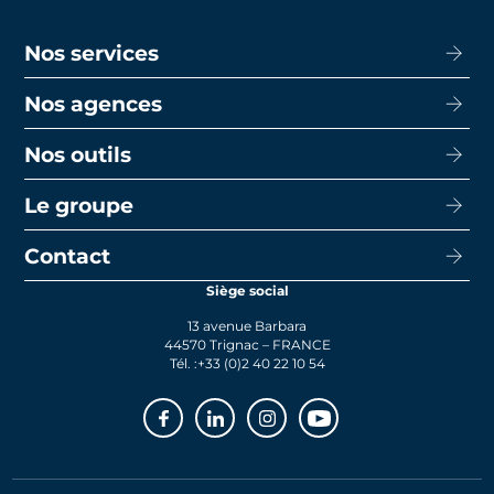
Nos services
Nos agences
Acheter
Louer
Nos outils
CISN Agence Immobilière Nantes Decré
Promotion
CISN Agence Immobilière Nantes Anglais
Le groupe
Capacité d’emprunt
Transaction
CISN Agence Immobilière La Baule
Calcul de mensualités
Contact
Le groupe
Faire gérer
CISN Agence Immobilière Saint-Nazaire
Le prêt bancaire
Siège social
Actualités
Syndic
13 avenue Barbara
Rejoignez-nous
44570 Trignac – FRANCE
Tél. :
+33 (0)2 40 22 10 54
Facebook
Linkedin
Instagram
Youtube