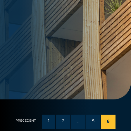
1
2
…
5
6
PRÉCÉDENT