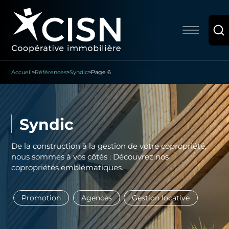
Accueil
>
Références
>
Syndic
>
Page 6
Syndic
De la construction à la gestion de votre copropriété,
nous sommes à vos côtés : Découvrez nos
copropriétés emblématiques.
Promotion
Agences
Gestion locative