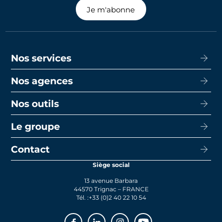
Je m'abonne
Nos services
Nos agences
Acheter
Louer
Nos outils
CISN Agence Immobilière Nantes Decré
Promotion
CISN Agence Immobilière Nantes Anglais
Le groupe
Capacité d’emprunt
Transaction
CISN Agence Immobilière La Baule
Calcul de mensualités
Contact
Le groupe
Faire gérer
CISN Agence Immobilière Saint-Nazaire
Le prêt bancaire
Siège social
Actualités
Syndic
13 avenue Barbara
Rejoignez-nous
44570 Trignac – FRANCE
Tél. :
+33 (0)2 40 22 10 54
Facebook
Linkedin
Instagram
Youtube