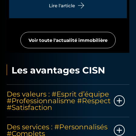
Lire l'article
Voir toute l'actualité immobilière
Les avantages CISN
Des valeurs : #Esprit d’équipe
#Professionnalisme #Respect
#Satisfaction
Les équipes incarnent au quotidien les valeurs du
Des services : #Personnalisés
Groupe CISN : aller de l’avant avec une attitude
#Complets