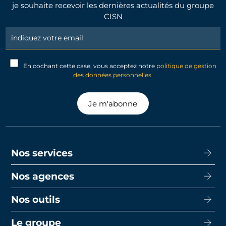
je souhaite recevoir les dernières actualités du groupe
CISN
Newsletter
Signup
En cochant cette case, vous acceptez notre
politique de gestion
des données personnelles.
Je m'abonne
Nos services
Nos agences
Acheter
Louer
Nos outils
CISN Agence Immobilière Nantes Decré
Promotion
CISN Agence Immobilière Nantes Anglais
Le groupe
Capacité d’emprunt