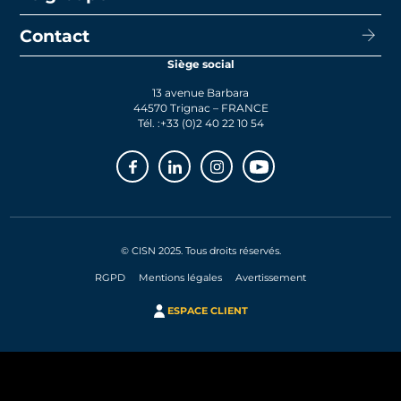
Transaction
CISN Agence Immobilière La Baule
Calcul de mensualités
Contact
Le groupe
Faire gérer
CISN Agence Immobilière Saint-Nazaire
Le prêt bancaire
Siège social
Actualités
Syndic
13 avenue Barbara
Rejoignez-nous
44570 Trignac – FRANCE
Tél. :
+33 (0)2 40 22 10 54
Facebook
Linkedin
Instagram
Youtube
© CISN 2025. Tous droits réservés.
RGPD
Mentions légales
Avertissement
ESPACE CLIENT