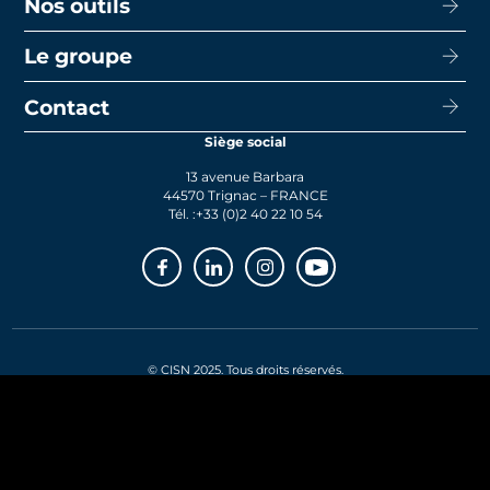
Nos outils
CISN Agence Immobilière Nantes Decré
Promotion
CISN Agence Immobilière Nantes Anglais
Le groupe
Capacité d’emprunt
Transaction
CISN Agence Immobilière La Baule
Calcul de mensualités
Contact
Le groupe
Faire gérer
CISN Agence Immobilière Saint-Nazaire
Le prêt bancaire
Siège social
Actualités
Syndic
13 avenue Barbara
Rejoignez-nous
44570 Trignac – FRANCE
Tél. :
+33 (0)2 40 22 10 54
Facebook
Linkedin
Instagram
Youtube
© CISN 2025. Tous droits réservés.
RGPD
Mentions légales
Avertissement
ESPACE CLIENT