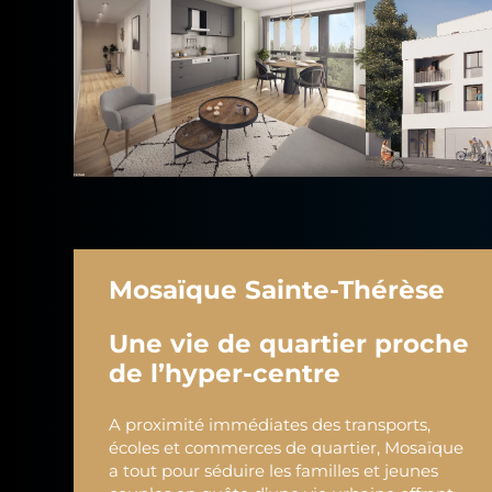
Mosaïque Sainte-Thérèse
Une vie de quartier proche
de l’hyper-centre
A proximité immédiates des transports,
écoles et commerces de quartier, Mosaïque
a tout pour séduire les familles et jeunes