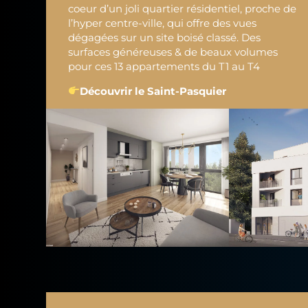
coeur d’un joli quartier résidentiel, proche de
l’hyper centre-ville, qui offre des vues
dégagées sur un site boisé classé. Des
surfaces généreuses & de beaux volumes
pour ces 13 appartements du T1 au T4
Découvrir le Saint-Pasquier