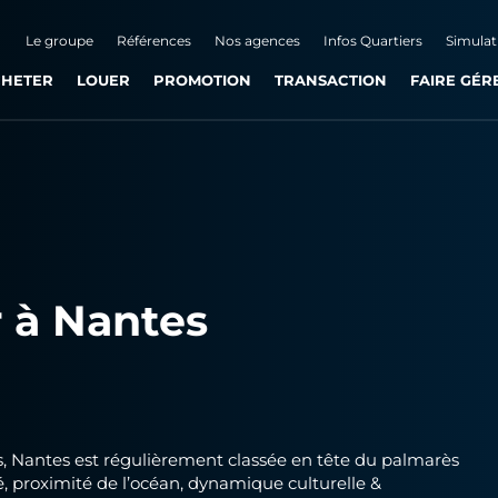
Le groupe
Références
Nos agences
Infos Quartiers
Simulat
HETER
LOUER
PROMOTION
TRANSACTION
FAIRE GÉR
r à Nantes
s,
Nantes
est régulièrement classée en tête du palmarès
ité, proximité de l’océan, dynamique culturelle &