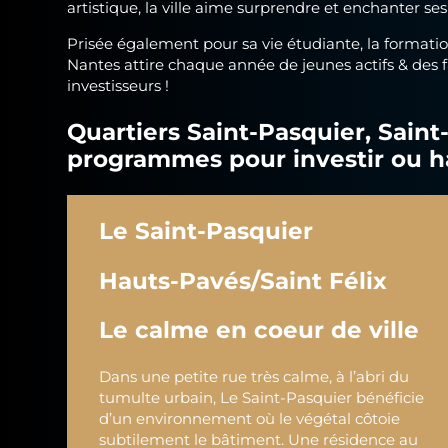
artistique, la ville aime surprendre et enchanter ses
Prisée également pour sa vie étudiante, la formatio
Nantes attire chaque année de jeunes actifs & des fa
investisseurs !
Quartiers Saint-Pasquier, Saint
programmes pour investir ou 
Le Saint-Pasquier
Hauts-Pavés/Saint Félix
Le calme en coeur de ville
Dans une petite rue très calme, à l’abri du
tumulte urbain, Le Saint-Pasquier bénéficie
d’un environnement où le végétal côtoie
subtilement le bâtiment. Une résidence au