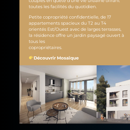
couples en quête d’une vie urbaine offrant
toutes les facilités du quotidien.
Petite copropriété confidentielle, de 17
appartements spacieux du T2 au T4
orientés Est/Ouest avec de larges terrasses,
la résidence offre un jardin paysagé ouvert à
tous les
copropriétaires.
Découvrir Mosaïque