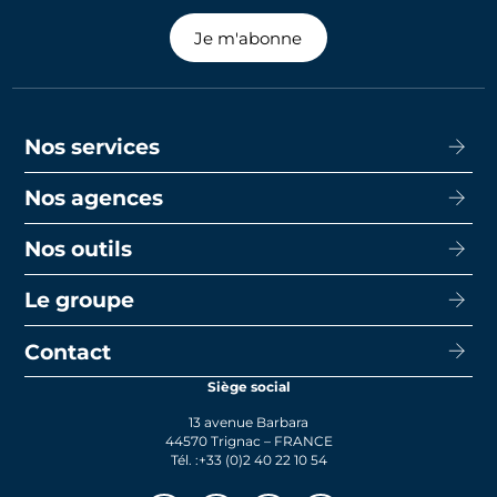
Je m'abonne
Nos services
Nos agences
Acheter
Louer
Nos outils
CISN Agence Immobilière Nantes Decré
Promotion
CISN Agence Immobilière Nantes Anglais
Le groupe
Capacité d’emprunt
Transaction
CISN Agence Immobilière La Baule
Calcul de mensualités
Contact
Le groupe
Faire gérer
CISN Agence Immobilière Saint-Nazaire
Le prêt bancaire
Siège social
Actualités
Syndic
13 avenue Barbara
Rejoignez-nous
44570 Trignac – FRANCE
Tél. :
+33 (0)2 40 22 10 54