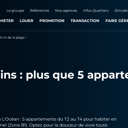
Le groupe
Références
Nos agences
Infos Quartiers
Simulat
HETER
LOUER
PROMOTION
TRANSACTION
FAIRE GÉR
50 m de la plage !
Pins : plus que 5 appar
 L’Océan : 5 appartements du T2 au T4 pour habiter en
inel (Zone B1). Optez pour la douceur de vivre toute