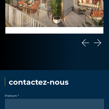
contactez-nous
Contact
Prénom
*
promotion