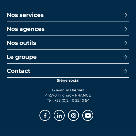
Nos services
Nos agences
Acheter
Louer
Nos outils
CISN Agence Immobilière Nantes Decré
Promotion
CISN Agence Immobilière Nantes Anglais
Le groupe
Capacité d’emprunt
Transaction
CISN Agence Immobilière La Baule
Calcul de mensualités
Contact
Le groupe
Faire gérer
CISN Agence Immobilière Saint-Nazaire
Le prêt bancaire
Siège social
Actualités
Syndic
13 avenue Barbara
Rejoignez-nous
44570 Trignac – FRANCE
Tél. :
+33 (0)2 40 22 10 54
Facebook
Linkedin
Instagram
Youtube