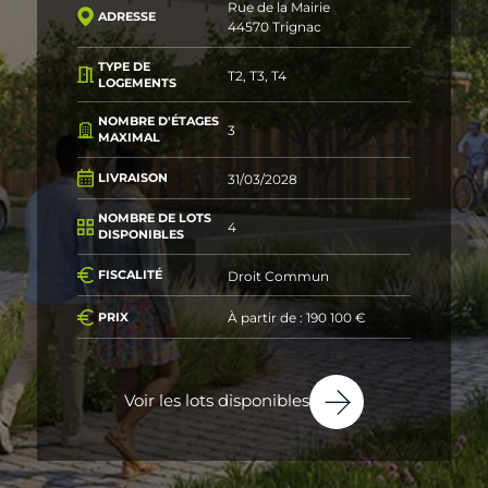
Rue de la Mairie
ADRESSE
44570 Trignac
TYPE DE
T2, T3, T4
LOGEMENTS
NOMBRE D'ÉTAGES
3
MAXIMAL
31/03/2028
LIVRAISON
NOMBRE DE LOTS
4
DISPONIBLES
Droit Commun
FISCALITÉ
À partir de : 190 100 €
PRIX
Voir les lots disponibles