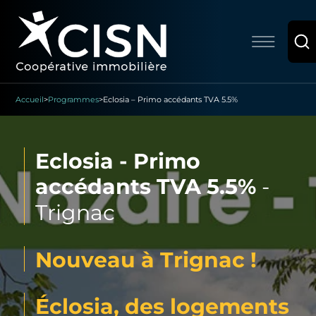
Accueil
>
Programmes
>
Eclosia – Primo accédants TVA 5.5%
Eclosia - Primo
accédants TVA 5.5%
-
Trignac
Nouveau à Trignac !
Éclosia, des logements