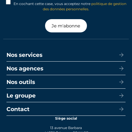
En cochant cette case, vous acceptez notre
politique de gestion
des données personnelles.
Je m'abonne
Nos services
Nos agences
Acheter
Louer
Nos outils
CISN Agence Immobilière Nantes Decré
Promotion
CISN Agence Immobilière Nantes Anglais
Le groupe
Capacité d’emprunt
Transaction
CISN Agence Immobilière La Baule
Calcul de mensualités
Contact
Le groupe
Faire gérer
CISN Agence Immobilière Saint-Nazaire
Le prêt bancaire
Siège social
Actualités
Syndic
13 avenue Barbara
Rejoignez-nous