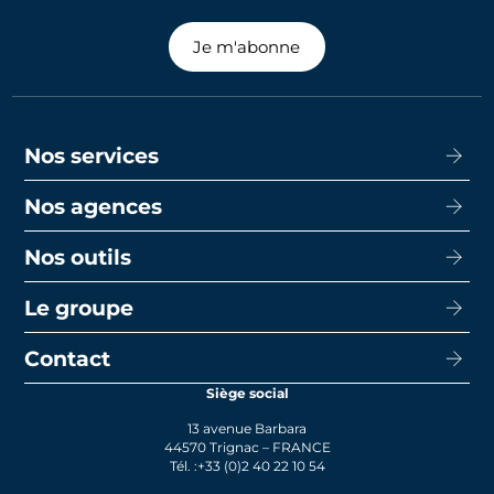
Je m'abonne
Nos services
Nos agences
Acheter
Louer
Nos outils
CISN Agence Immobilière Nantes Decré
Promotion
CISN Agence Immobilière Nantes Anglais
Le groupe
Capacité d’emprunt
Transaction
CISN Agence Immobilière La Baule
Calcul de mensualités
Contact
Le groupe
Faire gérer
CISN Agence Immobilière Saint-Nazaire
Le prêt bancaire
Siège social
Actualités
Syndic
13 avenue Barbara
Rejoignez-nous
44570 Trignac – FRANCE
Tél. :
+33 (0)2 40 22 10 54