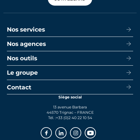
Nos services
Nos agences
Acheter
Louer
Nos outils
CISN Agence Immobilière Nantes Decré
Promotion
CISN Agence Immobilière Nantes Anglais
Le groupe
Capacité d’emprunt
Transaction
CISN Agence Immobilière La Baule
Calcul de mensualités
Contact
Le groupe
Faire gérer
CISN Agence Immobilière Saint-Nazaire
Le prêt bancaire
Siège social
Actualités
Syndic
13 avenue Barbara
Rejoignez-nous
44570 Trignac – FRANCE
Tél. :
+33 (0)2 40 22 10 54
Facebook
Linkedin
Instagram
Youtube