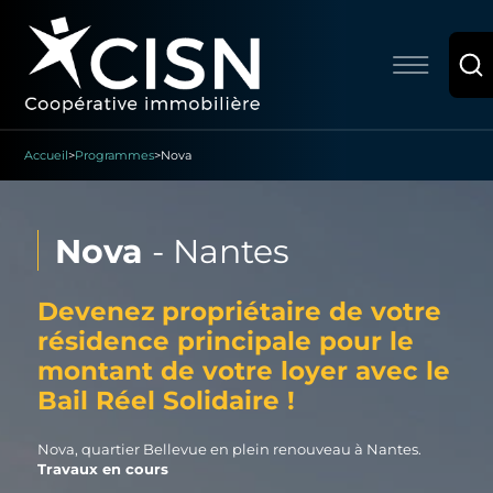
Accueil
>
Programmes
>
Nova
Nova
-
Nantes
Devenez propriétaire de votre
résidence principale pour le
montant de votre loyer avec le
Bail Réel Solidaire !
Nova, quartier Bellevue en plein renouveau à Nantes.
Travaux en cours