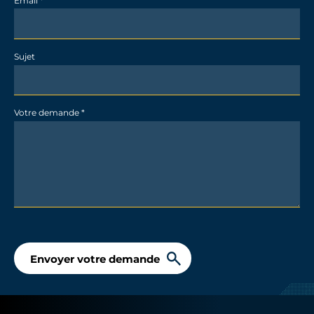
loggias et des terrasses, conçues pour préserver l’intimité
des logements et de leurs habitants.
Benoit PEIGNE
Sujet
Urbanmakers
Votre demande
*
Envoyer votre demande