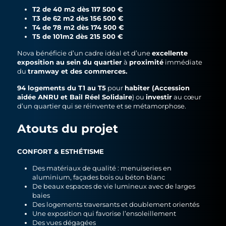
T2 de 40 m2 dès 117 500 €
T3 de 62 m2 dès 156 500 €
T4 de 78 m2 dès 174 500 €
T5 de 101m2 dès 215 500 €
excellente
Nova bénéficie d’un cadre idéal et d’une
exposition au sein du quartier
proximité
à
immédiate
tramway et des commerces.
du
94 logements du T1 au T5
habiter (Accession
pour
aidée ANRU et Bail Réel Solidaire
investir
) ou
au cœur
d’un quartier qui se réinvente et se métamorphose.
Atouts du projet
CONFORT & ESTHÉTISME
Des matériaux de qualité : menuiseries en
aluminium, façades bois ou béton blanc
De beaux espaces de vie lumineux avec de larges
baies
Des logements traversants et doublement orientés
Une exposition qui favorise l’ensoleillement
Des vues dégagées