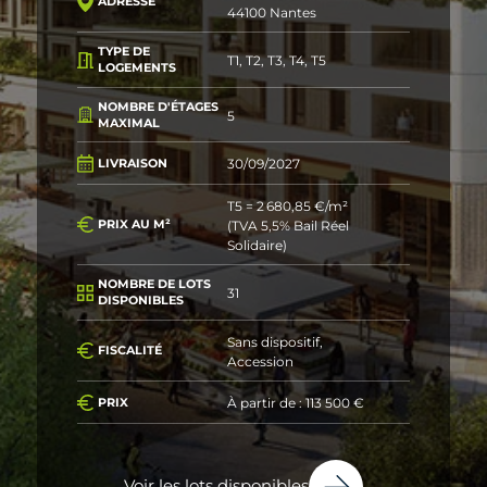
ADRESSE
44100 Nantes
TYPE DE
T1, T2, T3, T4, T5
LOGEMENTS
NOMBRE D'ÉTAGES
5
MAXIMAL
30/09/2027
LIVRAISON
T5 = 2 680,85 €/m²
(TVA 5,5% Bail Réel
PRIX AU M²
Solidaire)
NOMBRE DE LOTS
31
DISPONIBLES
Sans dispositif,
FISCALITÉ
Accession
À partir de : 113 500 €
PRIX
Voir les lots disponibles