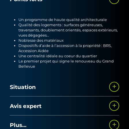
Un programme de haute qualité architecturale
Qualité des logements : surfaces généreuses,
traversants, doublement orientés, espaces extérieurs,
vues dégagées…
Noblesse des matériaux
Dispositifs d’aide à l’accession à la propriété : BRS,
Accession Aidée
Une centralité idéale au coeur du quartier
Le premier projet qui signe le renouveau du Grand
Bellevue
Situation
Nova est situé Place Mendès France, le coeur de vie du
Avis expert
Grand Bellevue
Situé au coeur du Grand Bellevue, l’opération Nova signe
Plus...
le renouveau de la place Mendès France, à proximité