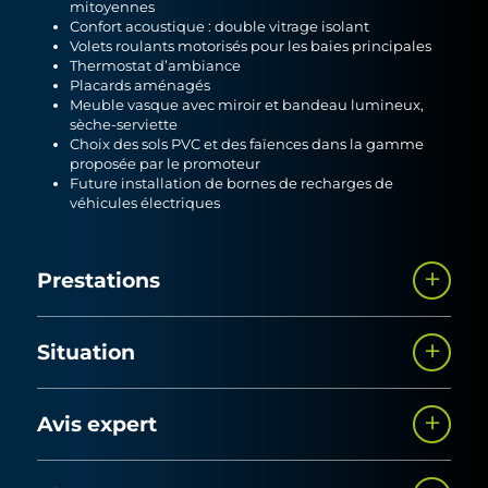
mitoyennes
Confort acoustique : double vitrage isolant
Volets roulants motorisés pour les baies principales
Thermostat d’ambiance
Placards aménagés
Meuble vasque avec miroir et bandeau lumineux,
sèche-serviette
Choix des sols PVC et des faïences dans la gamme
proposée par le promoteur
Future installation de bornes de recharges de
véhicules électriques
Prestations
Situation
20 appartements en
Bail Réel Solidaire
Vos déplacements en toute tranquillité
Avis expert
Idéalement situé à La Baule-Escoublac, Keralia vous offre
2
2
un cadre de vie privilégié, où tout est pensé pour faciliter
7 T2 de 40m
à 55m
2
2