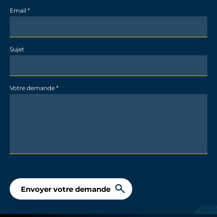
Conditions :
Email
*
31/44 Architects
Acquisition du logement obligatoirement en
résidence principale
Plafonds de ressources BRS à respecter
Sujet
Votre demande
*
Envoyer votre demande