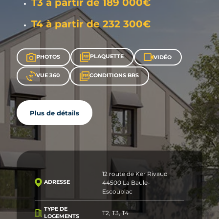
T3 à partir de 189 000€
T4 à partir de 232 300€
PLAQUETTE
PHOTOS
VIDÉO
VUE 360
CONDITIONS BRS
Plus de détails
12 route de Ker Rivaud
44500 La Baule-
ADRESSE
Escoublac
TYPE DE
T2, T3, T4
LOGEMENTS