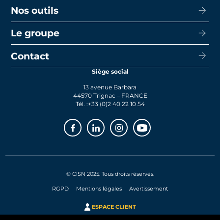
Louer
Nos outils
CISN Agence Immobilière Nantes Decré
Promotion
CISN Agence Immobilière Nantes Anglais
Le groupe
Capacité d’emprunt
Transaction
CISN Agence Immobilière La Baule
Calcul de mensualités
Contact
Le groupe
Faire gérer
CISN Agence Immobilière Saint-Nazaire
Le prêt bancaire
Siège social
Actualités
Syndic
13 avenue Barbara
Rejoignez-nous
44570 Trignac – FRANCE
Tél. :
+33 (0)2 40 22 10 54
Facebook
Linkedin
Instagram
Youtube
© CISN 2025. Tous droits réservés.
RGPD
Mentions légales
Avertissement
ESPACE CLIENT