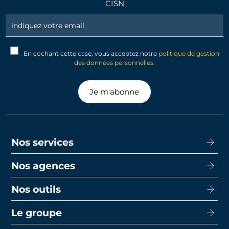
CISN
Newsletter
Signup
En cochant cette case, vous acceptez notre
politique de gestion
des données personnelles.
Je m'abonne
Nos services
Nos agences
Acheter
Louer
Nos outils
CISN Agence Immobilière Nantes Decré
Promotion
CISN Agence Immobilière Nantes Anglais
Le groupe
Capacité d’emprunt
Transaction
CISN Agence Immobilière La Baule