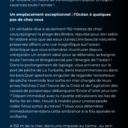
vacances toute l’année !
Un emplacement exceptionnel : l’Océan à quelques
pas de chez vous
Un véritable rêve à seulement 150 mètres de chez
vous,rejoignez la plage des Brebis, réputée pour son sable
fin etdoré ainsi que ses eaux claires.Une beauté naturelle
préservée offrant une vue magnifique surl’océan
Atlantique que vous entendrez murmurer depuis
votrejardin.Un endroit idéal pour se détendre, se baigner
toute l’année et êtregalvanisé par l’énergie de l’océan !
Dans le prolongement de laplage, vous arriverez sur le
port de pêche de La Turballe, dans lescommerces ou dans
les bars.Quel spectacle singulier de regarder les bateaux
de pêche revenirde leur sortie en mer chargés de leurs
prises fraîches.C’est l’heure de la Criée et de l’agitation des
caisses de poissonsqui débarquent !Envie d’’aller plus loin
? Départ immédiat avec la navette estivalevers les îles de
Belle-Ile-en-Mer, Houat & Hoëdic pour uneescapade
iodée !Vous sortez du travail ? Vous vous détendrez
immédiatementdans cette ambiance à la fois apaisée et
vivifiante.
A 150 m de la mer, dans une impasse au calme , au sein