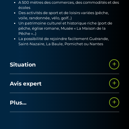
A 500 mètres des commerces, des commodités et des
écoles
Des activités de sport et de loisirs variées (pêche,
voile, randonnée, vélo, golf…)
Un patrimoine culturel et historique riche (port de
pêche, église romane, Musée « La Maison de la
Pêche »…)
La possibilité de rejoindre facilement Guérande,
Saint-Nazaire, La Baule, Pornichet ou Nantes
Situation
A 150 m de la mer, dans une impasse au calme, au sein
Avis expert
d’un environnement résidentiel.
C’est en s’inspirant de l’architecture locale que nous avons
Plus...
conçu et pensé le projet des Oyats. Le mariage entre
façadesblanches et écriture de toit en ardoise fait ainsi
écho aux maisons traditionnelles et permet à nos 7
maisons groupées de s’inscrireen politesse dans le tissu
urbain côtier de la Turballe.Par leurs compacités, leurs