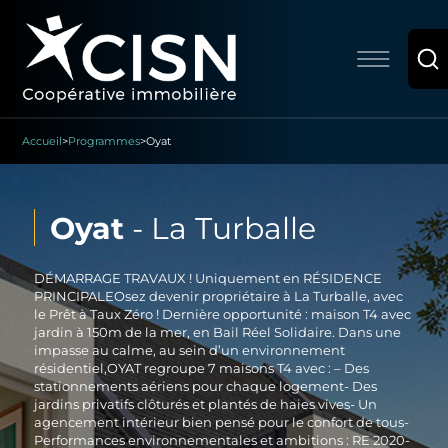
Accueil
>
Programmes
>
Oyat
Oyat
-
La Turballe
DÉMARRAGE TRAVAUX ! Uniquement en RÉSIDENCE
PRINCIPALEOsez devenir propriétaire à La Turballe, avec
le Prêt à Taux Zéro ! Dernière opportunité : maison T4 avec
jardin à 150m de la mer, en Bail Réel Solidaire. Dans une
impasse au calme, au sein d’un environnement
résidentiel,OYAT regroupe 7 maisons T4 avec : – Des
stationnements aériens pour chaque logement- Des
jardins privatifs clôturés et plantés de haies vives- Un
agencement intérieur bien pensé pour le confort de tous-
Performances environnementales et ambitions : RE 2020-