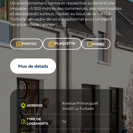
Un environnement calme et résidentiel au fond d’une
impasse – A 500 mètres des commerces, des commodités
et des écolesEt surtout, l’océan au bout de la rue ! La
Turballe, un cadre de vie exceptionnel pour un esprit
vacances toute l’année !
PLAQUETTE
PHOTOS
VIDÉO
Plus de détails
Avenue Primauguet
ADRESSE
44420 La Turballe
TYPE DE
T4
LOGEMENTS