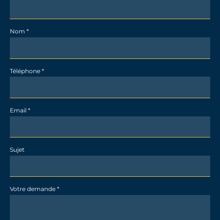
promotion
-
Nom
*
détail
Téléphone
*
Email
*
Sujet
Votre demande
*