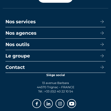
Nos services
Nos agences
Acheter
Louer
Nos outils
CISN Agence Immobilière Nantes Decré
Promotion
CISN Agence Immobilière Nantes Anglais
Le groupe
Capacité d’emprunt
Transaction
CISN Agence Immobilière La Baule
Calcul de mensualités
Contact
Le groupe
Faire gérer
CISN Agence Immobilière Saint-Nazaire
Le prêt bancaire
Siège social
Actualités
Syndic
13 avenue Barbara
Rejoignez-nous
44570 Trignac – FRANCE
Tél. :
+33 (0)2 40 22 10 54
Facebook
Linkedin
Instagram
Youtube