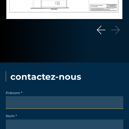
contactez-nous
Contact
Prénom
*
promotion
-
Nom
*
détail