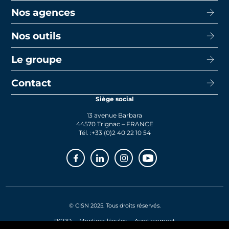
Nos agences
Acheter
Louer
Nos outils
CISN Agence Immobilière Nantes Decré
Promotion
CISN Agence Immobilière Nantes Anglais
Le groupe
Capacité d’emprunt
Transaction
CISN Agence Immobilière La Baule
Calcul de mensualités
Contact
Le groupe
Faire gérer
CISN Agence Immobilière Saint-Nazaire
Le prêt bancaire
Siège social
Actualités
Syndic
13 avenue Barbara
Rejoignez-nous
44570 Trignac – FRANCE
Tél. :
+33 (0)2 40 22 10 54
Facebook
Linkedin
Instagram
Youtube
© CISN 2025. Tous droits réservés.
RGPD
Mentions légales
Avertissement